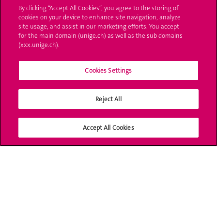
By clicking “Accept All Cookies”, you agree to the storing of
UNIGE Mobile
cookies on your device to enhance site navigation, analyze
site usage, and assist in our marketing efforts. You accept
Médias
for the main domain (unige.ch) as well as the sub domains
(xxx.unige.ch).
Offres d'emploi
Cookies Settings
Bibliothèque
Calendrier académique
Reject All
Médias sociaux UNIGE
Accept All Cookies
Accréditation