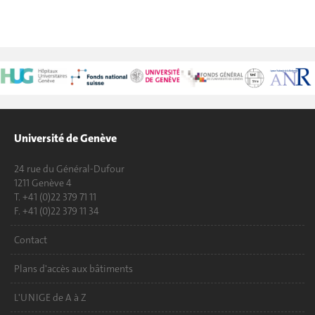
Université de Genève
24 rue du Général-Dufour
1211 Genève 4
T. +41 (0)22 379 71 11
F. +41 (0)22 379 11 34
Contact
Plans d'accès aux bâtiments
L'UNIGE de A à Z