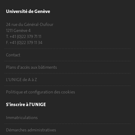
Université de Genève
24 rue du Général-Dufour
1211 Genève 4
T. +41 (0)22 379 71 11
F. +41 (0)22 379 11 34
Contact
Plans d'accès aux bâtiments
L'UNIGE de A à Z
Politique et configuration des cookies
S'inscrire à l'UNIGE
Immatriculations
Démarches administratives