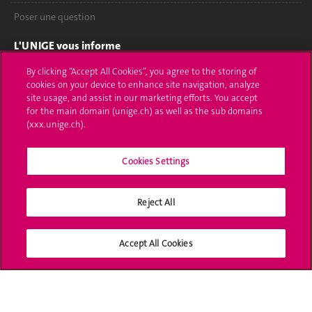
Poser une question
L'UNIGE vous informe
By clicking “Accept All Cookies”, you agree to the storing of
UNIGE Mobile
cookies on your device to enhance site navigation, analyze
site usage, and assist in our marketing efforts. You accept
Médias
for the main domain (unige.ch) as well as the sub domains
(xxx.unige.ch).
Offres d'emploi
Bibliothèque
Cookies Settings
Calendrier académique
Reject All
Médias sociaux UNIGE
Accept All Cookies
Accréditation